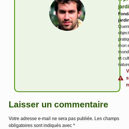
jard
Fonda
jardi
Quent
objec
prati
mon e
monde
et cu
natur
V
s
m
Laisser un commentaire
Votre adresse e-mail ne sera pas publiée.
Les champs
obligatoires sont indiqués avec
*