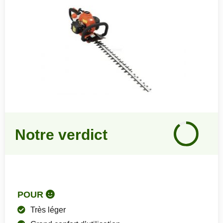
Notre
avis
Notre verdict
90
%
POUR
Très léger