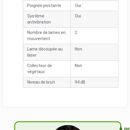
Poignée pivotante
Oui
Système
Oui
antivibration
Nombre de lames en
2
mouvement
Lame découpée au
Non
laser
Collecteur de
Non
végétaux
Niveau de bruit
94 dB
À pr