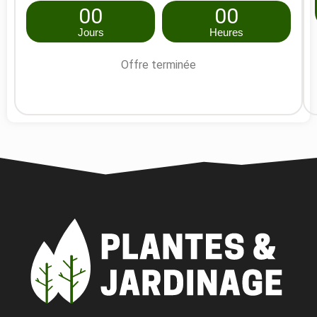
00
00
Jours
Heures
Offre terminée