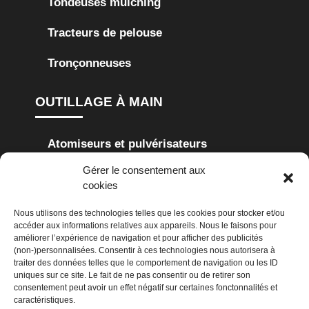
Tondeuses mulching
Tracteurs de pelouse
Tronçonneuses
OUTILLAGE À MAIN
Atomiseurs et pulvérisateurs
Gérer le consentement aux
Cisailles à haie
Cisailles à gazon
cookies
Coupes-branches
Scies de jardin
Nous utilisons des technologies telles que les cookies pour stocker et/ou
accéder aux informations relatives aux appareils. Nous le faisons pour
Secoueurs
améliorer l’expérience de navigation et pour afficher des publicités
(non-)personnalisées. Consentir à ces technologies nous autorisera à
traiter des données telles que le comportement de navigation ou les ID
NETTOYAGE
uniques sur ce site. Le fait de ne pas consentir ou de retirer son
consentement peut avoir un effet négatif sur certaines fonctonnalités et
caractéristiques.