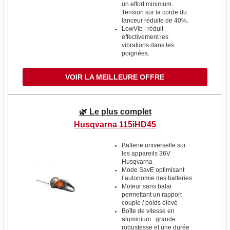
un effort minimum.
Tension sur la corde du
lanceur réduite de 40%.
LowVib : réduit
effectivement les
vibrations dans les
poignées.
VOIR LA MEILLEURE OFFRE
🌿 Le plus complet
Husqvarna 115iHD45
Batterie universelle sur
les appareils 36V
Husqvarna
Mode SavE optimisant
l’autonomie des batteries
Moteur sans balai
permettant un rapport
couple / poids élevé
Boîte de vitesse en
aluminium : grande
robustesse et une durée