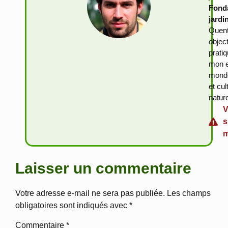
Fonda
jardi
Quent
objec
prati
mon e
monde
et cu
natur
V
s
m
Laisser un commentaire
Votre adresse e-mail ne sera pas publiée.
Les champs
obligatoires sont indiqués avec
*
Commentaire
*