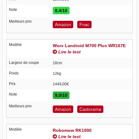
Note
8,4/10
Meilleurs prix
Amazon
Fnac
Modèle
Worx Landroid M700 Plus WR167E
Lire le test
Largeur de coupe
18cm
Poids
12kg
Prix
1449,00€
Note
9,0/10
Meilleurs prix
Amazon
Castorama
Modèle
Robomow RK1000
Lire le test