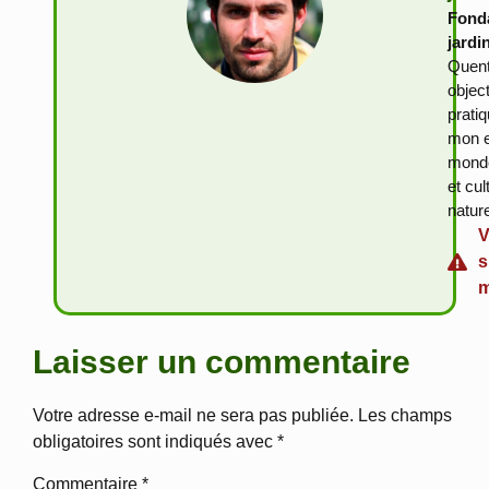
Fonda
jardi
Quent
objec
prati
mon e
monde
et cu
natur
V
s
m
Laisser un commentaire
Votre adresse e-mail ne sera pas publiée.
Les champs
obligatoires sont indiqués avec
*
Commentaire
*