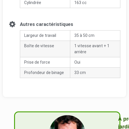
Cylindrée
163 cc
Autres caractéristiques
Largeur de travail
35 à 50 cm
Boîte de vitesse
1 vitesse avant + 1
arrière
Prise de force
Oui
Profondeur de binage
33 cm
À pr
jard