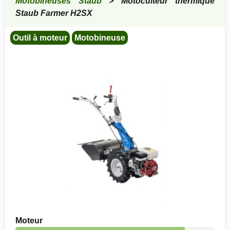
Motobineuses Staub
> Motoculteur thermique
Staub Farmer H2SX
Outil à moteur
Motobineuse
Moteur