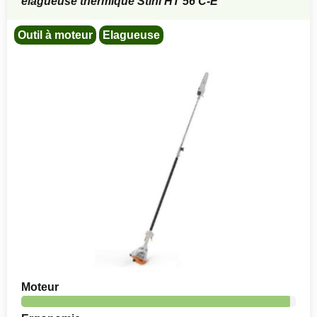
élagueuse thermique Stihl HT 56 C-E
Outil à moteur
Elagueuse
Moteur