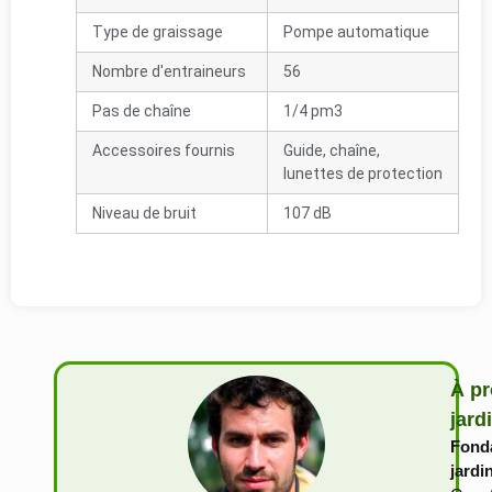
Type de graissage
Pompe automatique
Nombre d'entraineurs
56
Pas de chaîne
1/4 pm3
Accessoires fournis
Guide, chaîne,
lunettes de protection
Niveau de bruit
107 dB
À pr
jard
Fonda
jardi