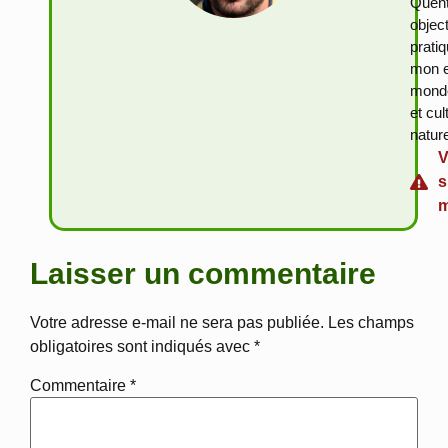
Quent
objec
prati
mon e
monde
et cu
natur
V
s
m
Laisser un commentaire
Votre adresse e-mail ne sera pas publiée.
Les champs
obligatoires sont indiqués avec
*
Commentaire
*