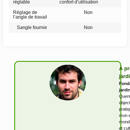
réglable
confort d’utilisation
Réglage de
Non
l’angle de travail
Sangle fournie
Non
À pr
jard
Fonda
jardi
Quent
objec
prati
mon e
monde
et cu