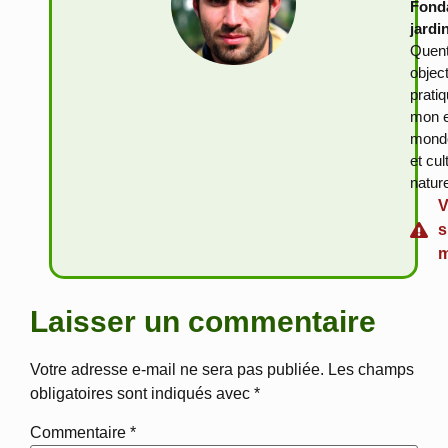
Fonda
jardi
Quent
objec
prati
mon e
monde
et cu
natur
V
s
m
Laisser un commentaire
Votre adresse e-mail ne sera pas publiée.
Les champs
obligatoires sont indiqués avec
*
Commentaire
*