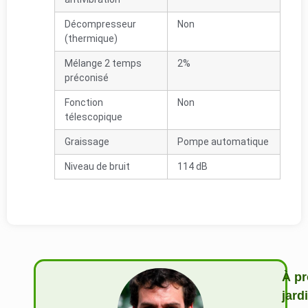
Décompresseur
Non
(thermique)
Mélange 2 temps
2%
préconisé
Fonction
Non
télescopique
Graissage
Pompe automatique
Niveau de bruit
114 dB
À pr
jard