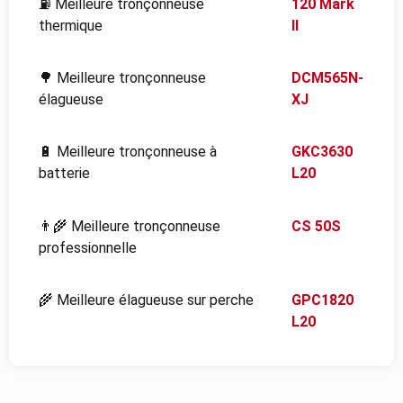
⛽ Meilleure tronçonneuse
120 Mark
thermique
II
🌳 Meilleure tronçonneuse
DCM565N-
élagueuse
XJ
🔋 Meilleure tronçonneuse à
GKC3630
batterie
L20
👨‍🌾 Meilleure tronçonneuse
CS 50S
professionnelle
🌾 Meilleure élagueuse sur perche
GPC1820
L20