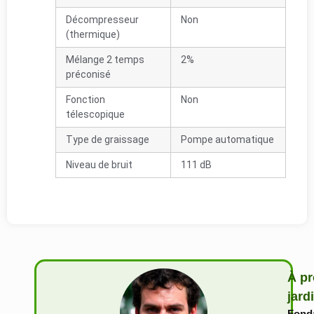
Décompresseur
Non
(thermique)
Mélange 2 temps
2%
préconisé
Fonction
Non
télescopique
Type de graissage
Pompe automatique
Niveau de bruit
111 dB
À pr
jard
Fonda