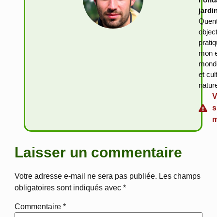
jardi
Quent
objec
prati
mon e
monde
et cu
natur
V
s
m
Laisser un commentaire
Votre adresse e-mail ne sera pas publiée.
Les champs
obligatoires sont indiqués avec
*
Commentaire
*