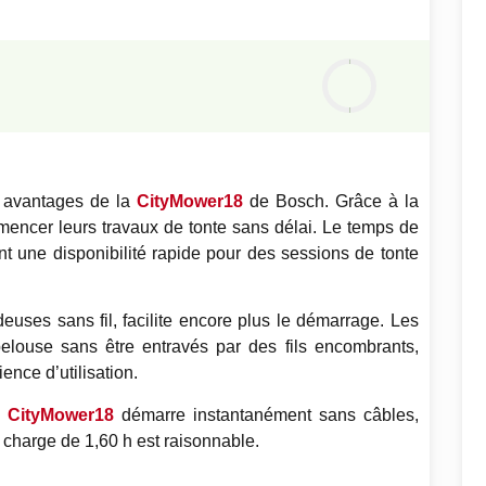
Notre
avis
0
%
x avantages de la
CityMower18
de Bosch. Grâce à la
mmencer leurs travaux de tonte sans délai. Le temps de
nt une disponibilité rapide pour des sessions de tonte
euses sans fil, facilite encore plus le démarrage. Les
 pelouse sans être entravés par des fils encombrants,
ience d’utilisation.
e
CityMower18
démarre instantanément sans câbles,
e charge de 1,60 h est raisonnable.