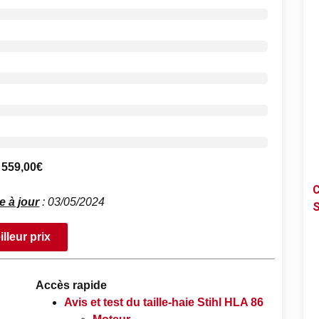
 559,00€
C
e à jour
: 03/05/2024
S
illeur prix
Accès rapide
Avis et test du taille-haie Stihl HLA 86