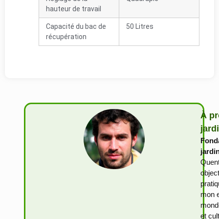
hauteur de travail
Capacité du bac de
50 Litres
récupération
À pr
jard
Fonda
jardi
Quent
objec
prati
mon e
monde
et cu