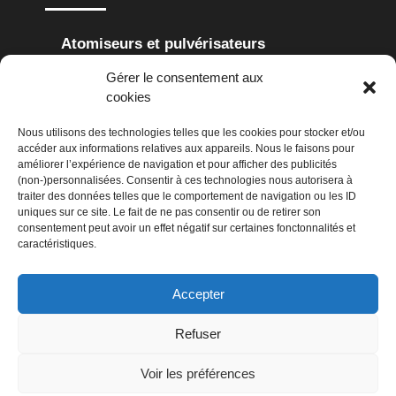
Atomiseurs et pulvérisateurs
Gérer le consentement aux
Cisailles à haie
Cisailles à gazon
cookies
Coupes-branches
Scies de jardin
Nous utilisons des technologies telles que les cookies pour stocker et/ou
accéder aux informations relatives aux appareils. Nous le faisons pour
Secoueurs
améliorer l’expérience de navigation et pour afficher des publicités
(non-)personnalisées. Consentir à ces technologies nous autorisera à
traiter des données telles que le comportement de navigation ou les ID
NETTOYAGE
uniques sur ce site. Le fait de ne pas consentir ou de retirer son
consentement peut avoir un effet négatif sur certaines fonctonnalités et
caractéristiques.
Aspirateurs
Balayeuses
Accepter
Nettoyeurs haute-pression
Refuser
CONSEILS EN JARDINAGE
Voir les préférences