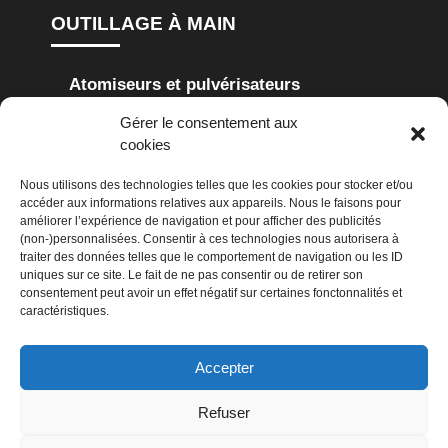
OUTILLAGE À MAIN
Atomiseurs et pulvérisateurs
Gérer le consentement aux
Cisailles à haie
Cisailles à gazon
cookies
Coupes-branches
Scies de jardin
Nous utilisons des technologies telles que les cookies pour stocker et/ou
accéder aux informations relatives aux appareils. Nous le faisons pour
Secoueurs
améliorer l’expérience de navigation et pour afficher des publicités
(non-)personnalisées. Consentir à ces technologies nous autorisera à
traiter des données telles que le comportement de navigation ou les ID
NETTOYAGE
uniques sur ce site. Le fait de ne pas consentir ou de retirer son
consentement peut avoir un effet négatif sur certaines fonctonnalités et
caractéristiques.
Aspirateurs
Balayeuses
Accepter
Nettoyeurs haute-pression
Refuser
CONSEILS EN JARDINAGE