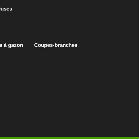
euses
es à gazon
Coupes-branches