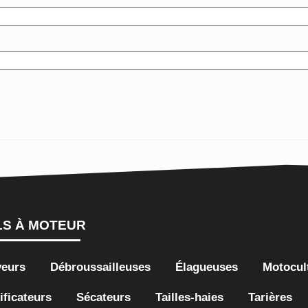
LS À MOTEUR
yeurs
Débroussailleuses
Élagueuses
Motocul
ificateurs
Sécateurs
Tailles-haies
Tarières