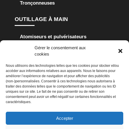
Tronçonneuses
OUTILLAGE À MAIN
Atomiseurs et pulvérisateurs
Gérer le consentement aux
Cisailles à haie
Cisailles à gazon
cookies
Coupes-branches
Scies de jardin
Nous utilisons des technologies telles que les cookies pour stocker et/ou
accéder aux informations relatives aux appareils. Nous le faisons pour
Secoueurs
améliorer l’expérience de navigation et pour afficher des publicités
(non-)personnalisées. Consentir à ces technologies nous autorisera à
traiter des données telles que le comportement de navigation ou les ID
NETTOYAGE
uniques sur ce site. Le fait de ne pas consentir ou de retirer son
consentement peut avoir un effet négatif sur certaines fonctonnalités et
caractéristiques.
Aspirateurs
Balayeuses
Accepter
Nettoyeurs haute-pression