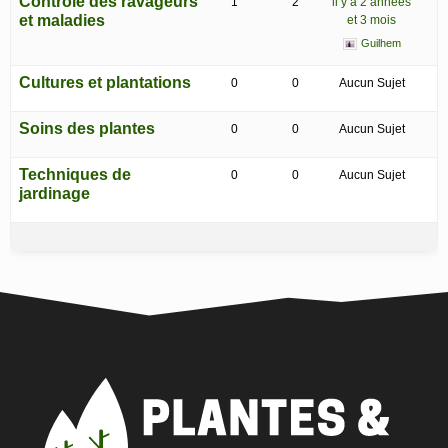
Contrôle des ravageurs
1
2
il y a 2 années
et maladies
et 3 mois
Guilhem
Cultures et plantations
0
0
Aucun Sujet
Soins des plantes
0
0
Aucun Sujet
Techniques de
0
0
Aucun Sujet
jardinage